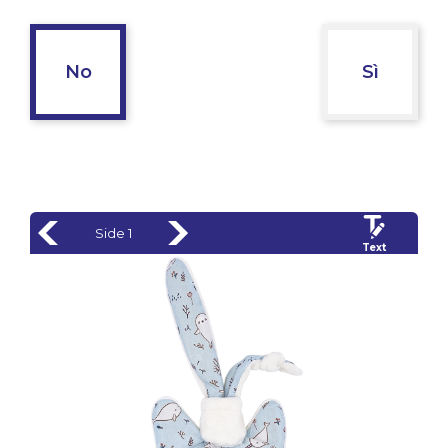
No
Sì
Side 1
Text