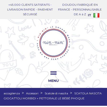
+45.000 CLIENTS SATISFAITS -
DOUDOU FABRIQUÉ EN
LIVRAISON RAPIDE - PAIEMENT
FRANCE - PERSONNALISABLE
SÉCURISÉ
DE A à Z
IT
MENU
accoglienza
Accessori
Scatole di nascita
SCATOLA NASCITA
GIOCATTOLI MORBIDI + PETTORALE LE BÉBÉ PHOQUE