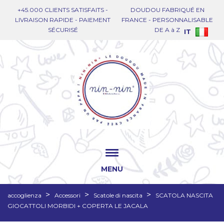
+45.000 CLIENTS SATISFAITS -
DOUDOU FABRIQUÉ EN
LIVRAISON RAPIDE - PAIEMENT
FRANCE - PERSONNALISABLE
SÉCURISÉ
DE A à Z
IT
MENU
accoglienza
Accessori
Scatole di nascita
SCATOLA NASCITA
GIOCATTOLI MORBIDI + COPERTA LE JACALA