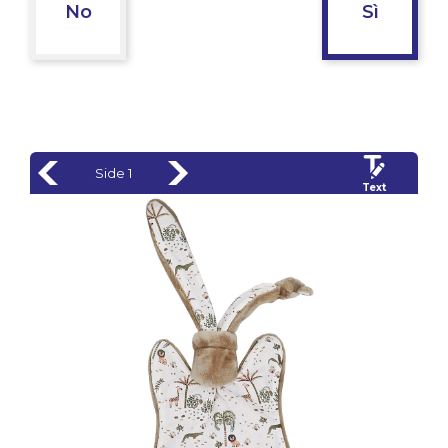
No
Sì
Side 1
Text