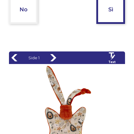
No
Sì
Side 1
Text