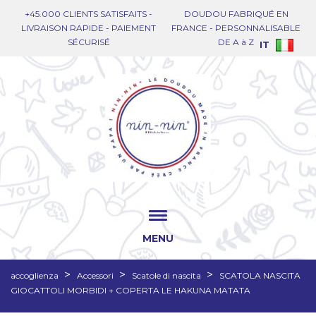
+45.000 CLIENTS SATISFAITS -
DOUDOU FABRIQUÉ EN
LIVRAISON RAPIDE - PAIEMENT
FRANCE - PERSONNALISABLE
SÉCURISÉ
DE A à Z
IT
MENU
accoglienza
Accessori
Scatole di nascita
SCATOLA NASCITA
GIOCATTOLI MORBIDI + COPERTA LE HAKUNA MATATA