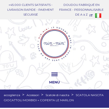
+45.000 CLIENTS SATISFAITS -
DOUDOU FABRIQUÉ EN
LIVRAISON RAPIDE - PAIEMENT
FRANCE - PERSONNALISABLE
SÉCURISÉ
DE A à Z
IT
MENU
accoglienza
Accessori
Scatole di nascita
SCATOLA NASCITA
GIOCATTOLI MORBIDI + COPERTA LE MARLON