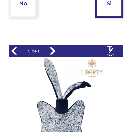
No
Sì
Side 1
Text