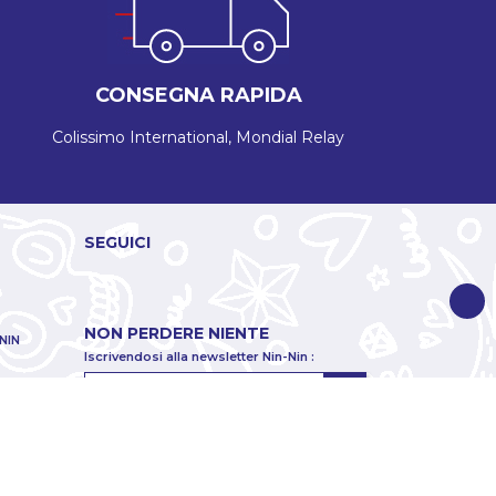
CONSEGNA RAPIDA
Colissimo International, Mondial Relay
SEGUICI
NON PERDERE NIENTE
NIN
Iscrivendosi alla newsletter Nin-Nin :
You may unsubscribe at any moment. For that
ur
8h à 18h
purpose, please find our contact info in the legal
notice.