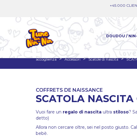
+45.000 CLIEN
DOUDOU / NIN
accoglienza
Accessori
Scatole di nascita
SCAT
COFFRETS DE NAISSANCE
SCATOLA NASCITA 
Vuoi fare un
regalo di nascita
ultra
stiloso
? S
detto)
Allora non cercare oltre, sei nel posto giusto. Ca
bebè.