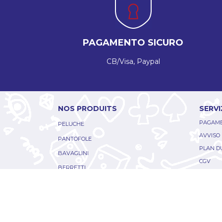
PAGAMENTO SICURO
CB/Visa, Paypal
NOS PRODUITS
SERVI
PAGAME
PELUCHE
AVVISO
PANTOFOLE
PLAN DU
BAVAGLINI
CGV
BERRETTI
COOKIE
I CUSCINI
FRETTA
PERSONALIZZABILE
CONTAT
CONFEZIONI REGALO
ACCOU