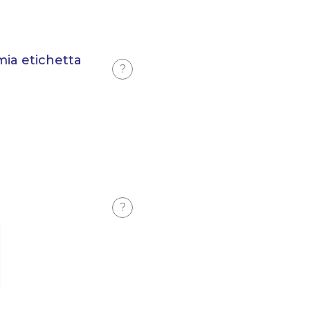
mia etichetta
?
?