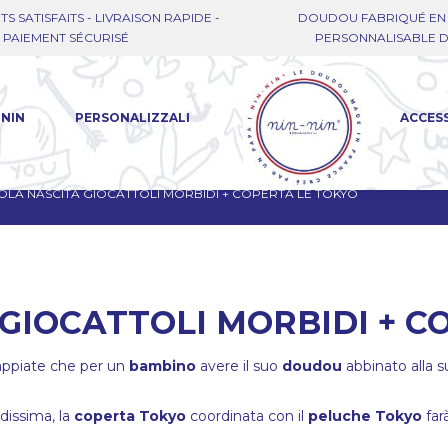
TS SATISFAITS - LIVRAISON RAPIDE -
DOUDOU FABRIQUÉ EN 
PAIEMENT SÉCURISÉ
PERSONNALISABLE DE
-NIN
PERSONALIZZALI
ACCES
OLA NASCITA GIOCATTOLI MORBIDI + COPERTA LE TOKYO
GIOCATTOLI MORBIDI + C
appiate che per un
bambino
avere il suo
doudou
abbinato alla 
ldissima, la
coperta Tokyo
coordinata con il
peluche Tokyo
far