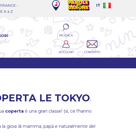
FRANCE -
IT
 A à Z
RICERCA
SORI
ACCOUNT
CONTATTO
OPERTA LE TOKYO
sua
coperta
è una gran classe! (sì, ce l'hanno
à la gioia di mamma, papà e naturalmente del