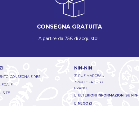
CONSEGNA GRATUITA
A partire da 75€ di acquisto! !
ZI
NIN-NIN
31 RUE MARCEAU
NTO, CONSEGNA E RESI
71200 LE CREUSOT
 LEGALE
FRANCE
 SITE
ULTERIORI INFORMAZIONI SU NIN-
NEGOZI
S
PAROLE DE DARONS
Allo la Fabrique ? Contactez-nous s
TO
WhatsApp du lundi au vendredi, de 
NT
+33 (0)6.52.70.25.44