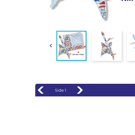

Side 1