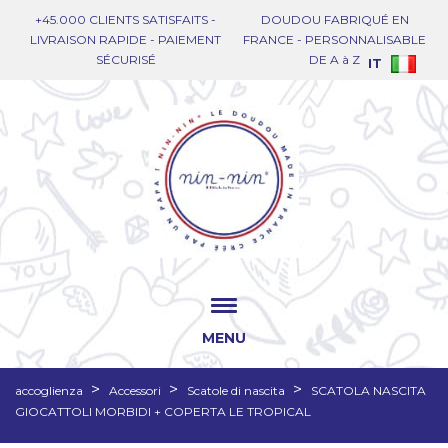
+45.000 CLIENTS SATISFAITS -
DOUDOU FABRIQUÉ EN
LIVRAISON RAPIDE - PAIEMENT
FRANCE - PERSONNALISABLE
SÉCURISÉ
DE A à Z
IT
MENU
accoglienza
Accessori
Scatole di nascita
SCATOLA NASCITA
GIOCATTOLI MORBIDI + COPERTA LE TROPICAL