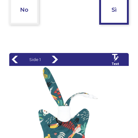
No
Sì
Side 1
Text