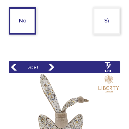
No
Sì
Side 1
Text