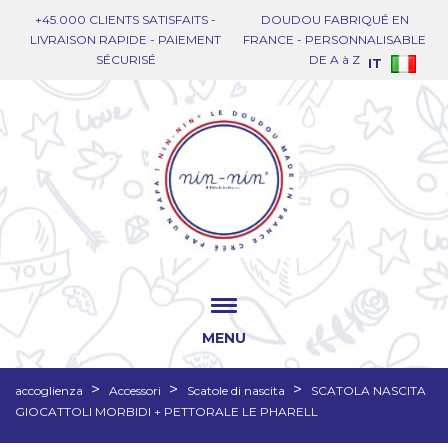
+45.000 CLIENTS SATISFAITS -
DOUDOU FABRIQUÉ EN
LIVRAISON RAPIDE - PAIEMENT
FRANCE - PERSONNALISABLE
SÉCURISÉ
DE A à Z
IT
MENU
accoglienza
Accessori
Scatole di nascita
SCATOLA NASCITA
GIOCATTOLI MORBIDI + PETTORALE LE PHARELL