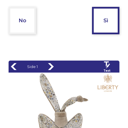
No
Sì
Side 1
Text