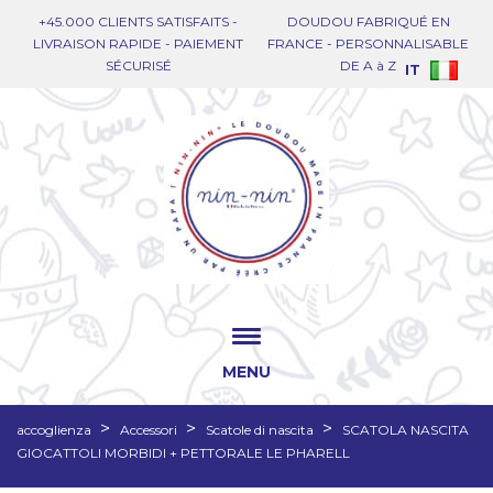
+45.000 CLIENTS SATISFAITS -
DOUDOU FABRIQUÉ EN
LIVRAISON RAPIDE - PAIEMENT
FRANCE - PERSONNALISABLE
SÉCURISÉ
DE A à Z
IT
MENU
accoglienza
Accessori
Scatole di nascita
SCATOLA NASCITA
GIOCATTOLI MORBIDI + PETTORALE LE PHARELL