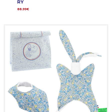
RY
88.99€