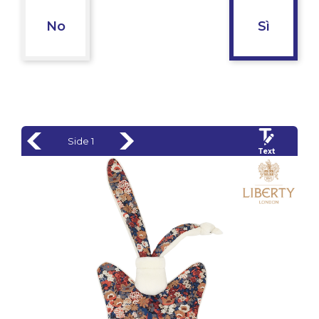
No
Sì
Side 1
Text