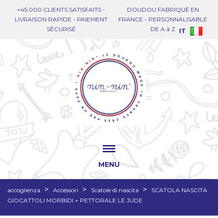
+45.000 CLIENTS SATISFAITS -
DOUDOU FABRIQUÉ EN
LIVRAISON RAPIDE - PAIEMENT
FRANCE - PERSONNALISABLE
SÉCURISÉ
DE A à Z
IT
MENU
accoglienza
Accessori
Scatole di nascita
SCATOLA NASCITA
GIOCATTOLI MORBIDI + PETTORALE LE JUDE