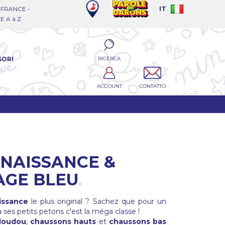
FRANCE -
IT
 A à Z
RICERCA
SORI
ACCOUNT
CONTATTO
 NAISSANCE &
AGE BLEU
issance
le plus original ? Sachez que pour un
à ses petits petons c'est la méga classe !
doudou
,
chaussons hauts
et
chaussons bas