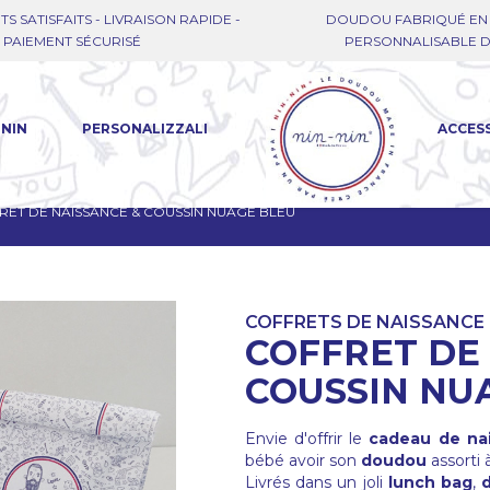
TS SATISFAITS - LIVRAISON RAPIDE -
DOUDOU FABRIQUÉ EN 
PAIEMENT SÉCURISÉ
PERSONNALISABLE DE
-NIN
PERSONALIZZALI
ACCES
RET DE NAISSANCE & COUSSIN NUAGE BLEU
COFFRETS DE NAISSANCE
COFFRET DE
COUSSIN NU
Envie d'offrir le
cadeau de na
bébé avoir son
doudou
assorti 
Livrés dans un joli
lunch bag
,