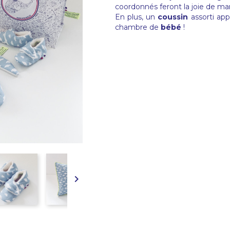
coordonnés feront la joie de ma
En plus, un
coussin
assorti ap
chambre de
bébé
!
