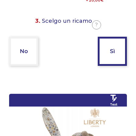
+ 20,00€
3.
Scelgo un ricamo
?
No
Sì
Text