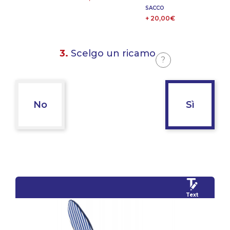
SACCO
+ 20,00€
3.
Scelgo un ricamo
?
No
Sì
Text