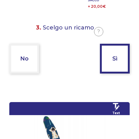
SACCO
+ 20,00€
3.
Scelgo un ricamo
?
No
Sì
Text