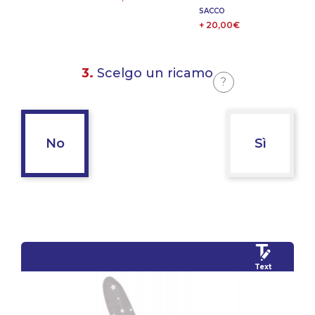
SACCO
+ 20,00€
3.
Scelgo un ricamo
?
No
Sì
Text