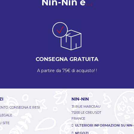
Nin-Nin è
CONSEGNA GRATUITA
A partire da 75€ di acquisto! !
ZI
NIN-NIN
31 RUE MARCEAU
NTO, CONSEGNA E RESI
71200 LE CREUSOT
 LEGALE
FRANCE
 SITE
ULTERIORI INFORMAZIONI SU NIN-
NEGOZI