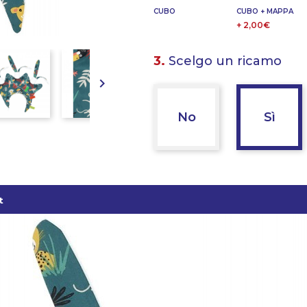
CUBO
CUBO + MAPPA
+ 2,00€
3.
Scelgo un ricamo

No
Sì
t