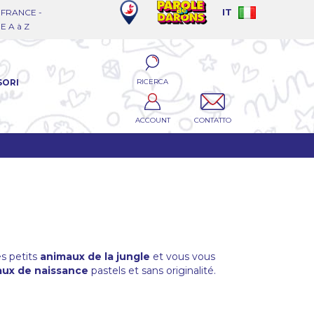
FRANCE -
IT
 A à Z
RICERCA
SORI
ACCOUNT
CONTATTO
s petits
animaux de la jungle
et vous vous
ux de naissance
pastels et sans originalité.