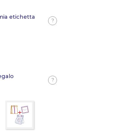
mia etichetta
?
egalo
?