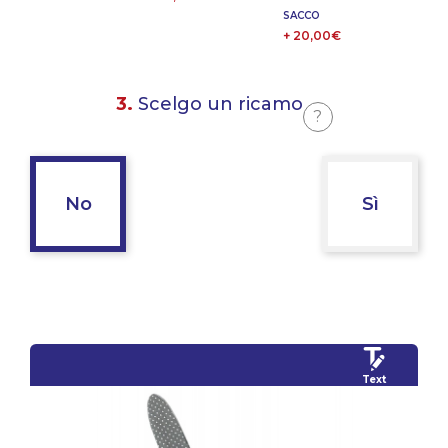
SACCO
+ 20,00€
3.
Scelgo un ricamo
?
No
Sì
Text