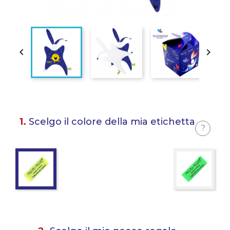


1.
Scelgo il colore della mia etichetta
?