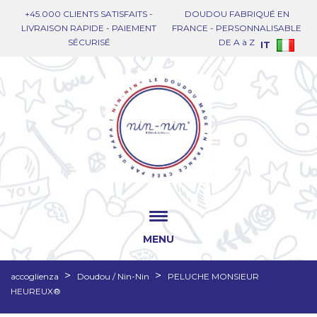
+45.000 CLIENTS SATISFAITS -
DOUDOU FABRIQUÉ EN
LIVRAISON RAPIDE - PAIEMENT
FRANCE - PERSONNALISABLE
SÉCURISÉ
DE A à Z
IT
MENU
accoglienza
Doudou / Nin-Nin
PELUCHE MONSIEUR
HEUREUX®