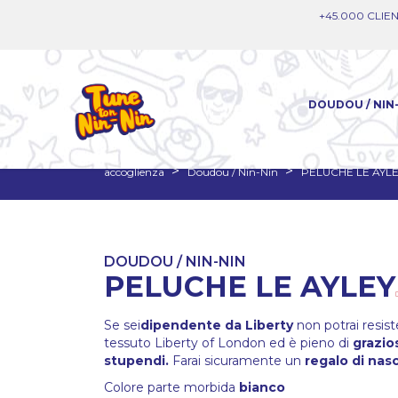
+45.000 CLIEN
DOUDOU / NIN
accoglienza
Doudou / Nin-Nin
PELUCHE LE AYL
DOUDOU / NIN-NIN
PELUCHE LE AYLEY
Se sei
dipendente da Liberty
non potrai resist
tessuto Liberty of London ed è pieno di
grazios
stupendi.
Farai sicuramente un
regalo di nasc
Colore parte morbida
bianco