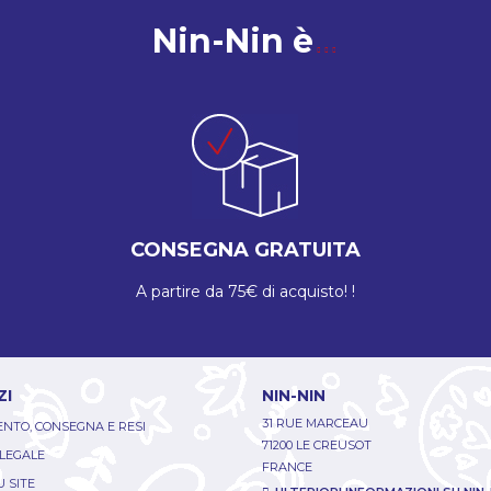
Nin-Nin è
CONSEGNA GRATUITA
A partire da 75€ di acquisto! !
ZI
NIN-NIN
31 RUE MARCEAU
NTO, CONSEGNA E RESI
71200 LE CREUSOT
 LEGALE
FRANCE
 SITE