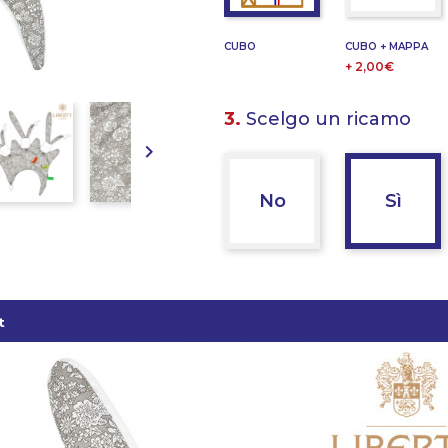
CUBO
CUBO + MAPPA
+ 2,00€
3.
Scelgo un ricamo

No
Sì
t