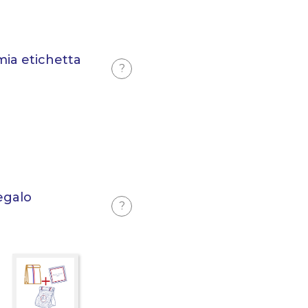
mia etichetta
?
egalo
?