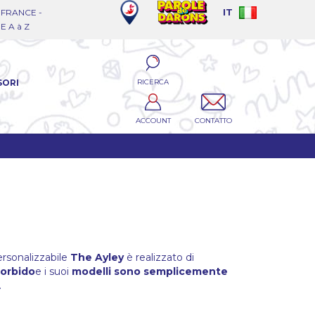
FRANCE -
IT
 A à Z
RICERCA
SORI
ACCOUNT
CONTATTO
rsonalizzabile
The Ayley
è realizzato di
orbido
e i suoi
modelli sono semplicemente
.