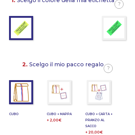
1.
Scelgo il colore della mia etichetta
?
2.
Scelgo il mio pacco regalo
?
CUBO
CUBO + MAPPA
CUBO + CARTA +
+ 2,00€
PRANZO AL
SACCO
+ 20,00€