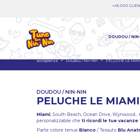
+45.000 CLIEN
DOUDOU / NIN
accoglienza
Doudou / Nin-Nin
PELUCHE LE MIAM
DOUDOU / NIN-NIN
PELUCHE LE MIAMI
Miami
, South Beach, Ocean Drive, Wynwood...
personalizzabile che
ti ricordi le tue vacanze
Parte colore tenue
Bianco
/ Tessuto
Blu Anat