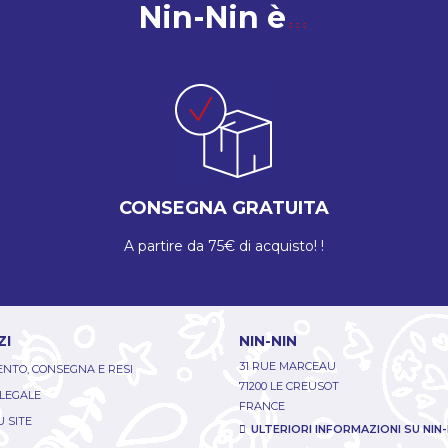
Nin-Nin è
CONSEGNA GRATUITA
A partire da 75€ di acquisto! !
ZI
NIN-NIN
31 RUE MARCEAU
NTO, CONSEGNA E RESI
71200 LE CREUSOT
 LEGALE
FRANCE
 SITE
ULTERIORI INFORMAZIONI SU NIN-