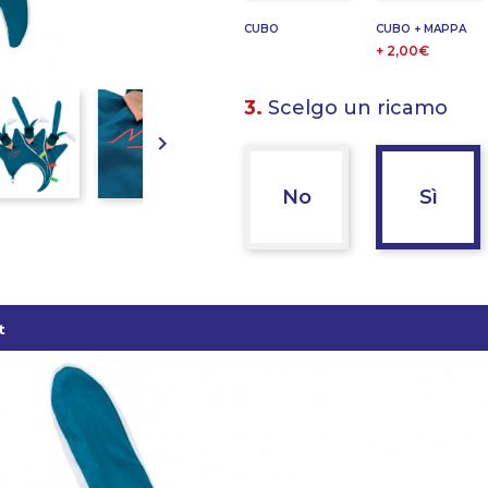
CUBO
CUBO + MAPPA
+ 2,00€
3.
Scelgo un ricamo

No
Sì
t