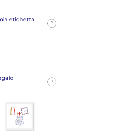
mia etichetta
?
egalo
?