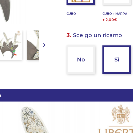
CUBO
CUBO + MAPPA
+ 2,00€
3.
Scelgo un ricamo

No
Sì
t