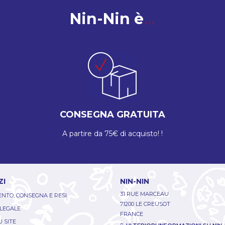
Nin-Nin è
CONSEGNA GRATUITA
A partire da 75€ di acquisto! !
ZI
NIN-NIN
31 RUE MARCEAU
NTO, CONSEGNA E RESI
71200 LE CREUSOT
 LEGALE
FRANCE
 SITE