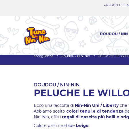
+45.000 CLIEN
DOUDOU / NIN
accoglienza
Doudou / Nin-Nin
PELUCHE LE WI
DOUDOU / NIN-NIN
PELUCHE LE WILL
Ecco una raccolta di
Nin-Nin Uni / Liberty
che t
Abbiamo scelto
colori tenui e di tendenza
pe
Nin-Nin, offri i
regali di nascita più belli e orig
Colore parti morbide
beige