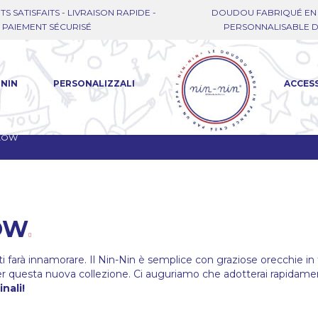
TS SATISFAITS - LIVRAISON RAPIDE -
DOUDOU FABRIQUÉ EN 
PAIEMENT SÉCURISÉ
PERSONNALISABLE DE
-NIN
PERSONALIZZALI
ACCES
LLOW
OW
i farà innamorare. Il Nin-Nin è semplice con graziose orecchie in 
r questa nuova collezione. Ci auguriamo che adotterai rapidam
inali!