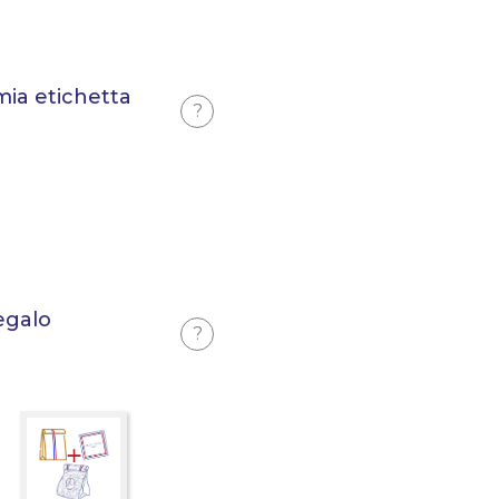
mia etichetta
?
egalo
?