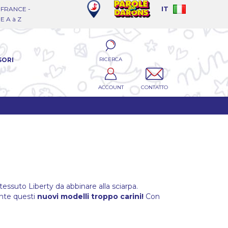
FRANCE -
IT
 A à Z
RICERCA
SORI
ACCOUNT
CONTATTO
tessuto Liberty da abbinare alla sciarpa.
ente questi
nuovi modelli troppo carini!
Con