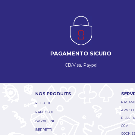
PAGAMENTO SICURO
CB/Visa, Paypal
NOS PRODUITS
SERVI
PAGAME
PELUCHE
AVVISO
PANTOFOLE
PLAN DU
BAVAGLINI
CGV
BERRETTI
COOKIE