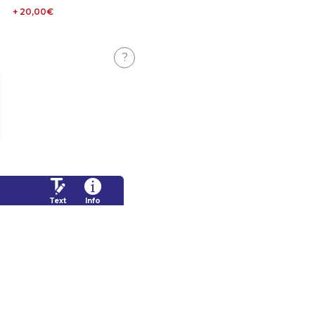
+ 20,00€
?
Text
Info