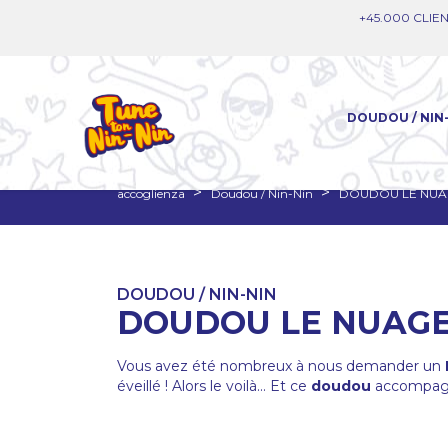
+45.000 CLIEN
DOUDOU / NIN
accoglienza
Doudou / Nin-Nin
DOUDOU LE NUA
DOUDOU / NIN-NIN
DOUDOU LE NUAGE
Vous avez été nombreux à nous demander un
éveillé ! Alors le voilà... Et ce
doudou
accompag