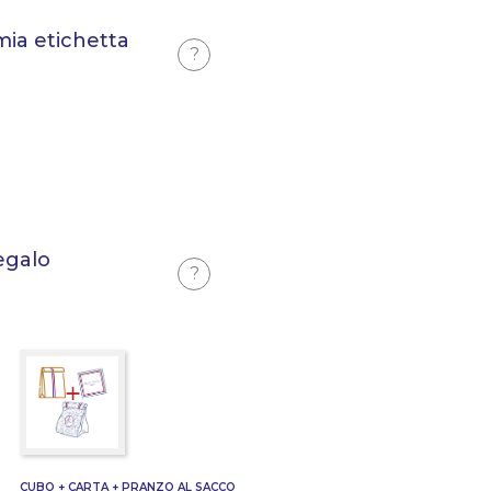
mia etichetta
?
egalo
?
CUBO + CARTA + PRANZO AL SACCO