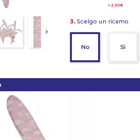
+ 2,00€
3.
Scelgo un ricamo

No
Sì
t