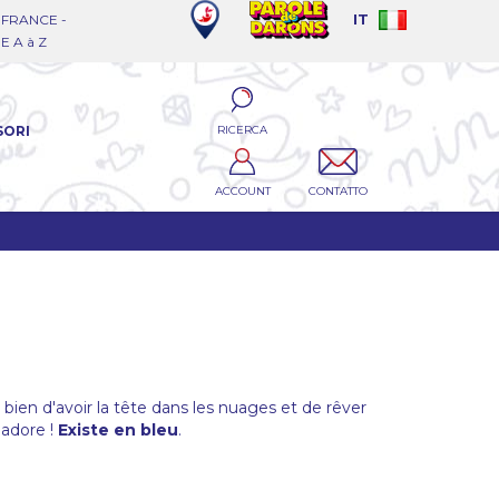
FRANCE -
IT
 A à Z
RICERCA
SORI
ACCOUNT
CONTATTO
ien d'avoir la tête dans les nuages et de rêver
 adore !
Existe en bleu
.