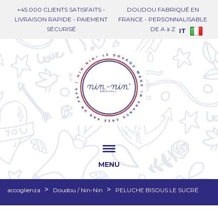
+45.000 CLIENTS SATISFAITS -
DOUDOU FABRIQUÉ EN
LIVRAISON RAPIDE - PAIEMENT
FRANCE - PERSONNALISABLE
SÉCURISÉ
DE A à Z
IT
MENU
accoglienza
Doudou / Nin-Nin
PELUCHE BISOUS LE SUCRÉ