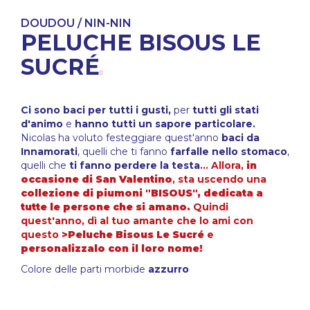
DOUDOU / NIN-NIN
PELUCHE BISOUS LE
SUCRÉ
Ci sono baci per tutti i gusti,
per
tutti gli stati
d'animo
e
hanno tutti un sapore particolare.
Nicolas ha voluto festeggiare quest'anno
baci da
Innamorati
, quelli che ti fanno
farfalle nello stomaco
,
quelli che
ti fanno perdere la testa
… Allora,
in
occasione di San Valentino
, sta uscendo una
collezione di piumoni "BISOUS", dedicata a
tutte le persone che si amano.
Quindi
quest'anno, dì al tuo amante che lo ami con
questo
>Peluche Bisous Le Sucré
e
personalizzalo con il loro nome!
Colore delle parti morbide
azzurro