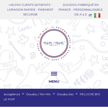
+45.000 CLIENTS SATISFAITS -
DOUDOU FABRIQUÉ EN
LIVRAISON RAPIDE - PAIEMENT
FRANCE - PERSONNALISABLE
SÉCURISÉ
DE A à Z
IT
MENU
accoglienza
Doudou / Nin-Nin
Doudou bio
PELUCHE BIO
LE POP