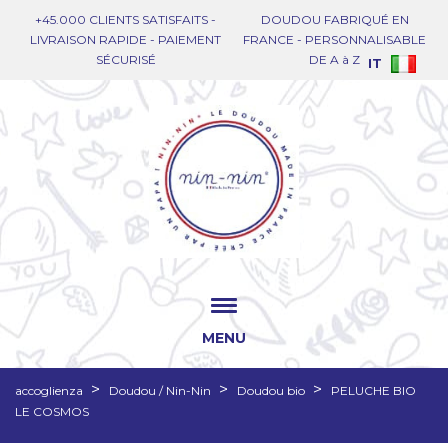
+45.000 CLIENTS SATISFAITS -
DOUDOU FABRIQUÉ EN
LIVRAISON RAPIDE - PAIEMENT
FRANCE - PERSONNALISABLE
SÉCURISÉ
DE A à Z
IT
MENU
accoglienza
Doudou / Nin-Nin
Doudou bio
PELUCHE BIO
LE COSMOS