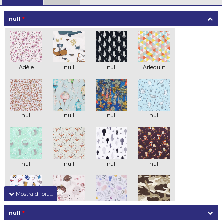
null
*
BAVOIR PERSONNALISÉ DE A À Z
REGOLA LA TUA
PETTORALE
Adèle
null
null
Arlequin
Poiché la
personalizzazione
non è solo per Jacky e la
sua 205 GTI che sfoggiano con orgoglio grandi fiamme
sul cofano, ora puoi anche
mettere a punto la tua
null
null
null
null
pettorina !
Costruisci subito il tuo
bavaglino bandana
ideale dalla
A alla Z.
Tutto è personalizzabile...
e puoi persino
aggiungere ricami ... E il
bavaglino made in France
creato da un papà diventa
il bavaglino made in
null
null
null
null
France creato da te.
Tocca a te!
Controlla attentamente la tua personalizzazione
Mostra di più
...
(attenzione agli errori di ortografia), non saremo in
grado di cambiarla o rimborsarla ;-)
null
null
Colette
null
null
*
5,00 €