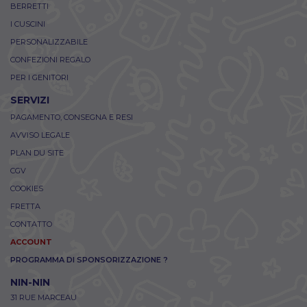
BERRETTI
I CUSCINI
null
null
null
null
PERSONALIZZABILE
10,00 €
CONFEZIONI REGALO
PER I GENITORI
SERVIZI
Safari
null
null
null
PAGAMENTO, CONSEGNA E RESI
AVVISO LEGALE
PLAN DU SITE
CGV
Simone
null
null
null
COOKIES
FRETTA
CONTATTO
ACCOUNT
null
null
null
null
PROGRAMMA DI SPONSORIZZAZIONE ?
NIN-NIN
31 RUE MARCEAU