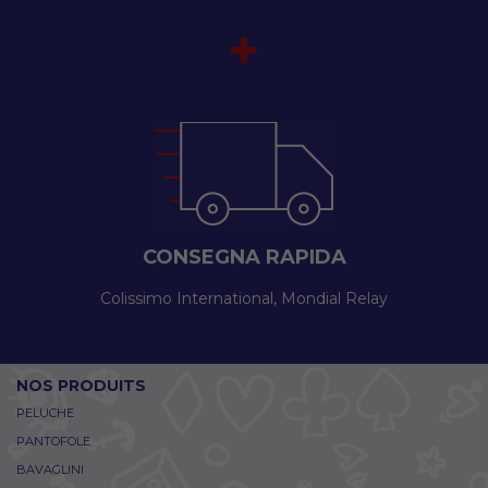
Mouette
null
Nicole
null
null
null
null
null
Papillon
5,00 €
CONSEGNA RAPIDA
Colissimo International, Mondial Relay
null
Paresseux
null
null
NOS PRODUITS
PELUCHE
PANTOFOLE
null
null
null
Polo
BAVAGLINI