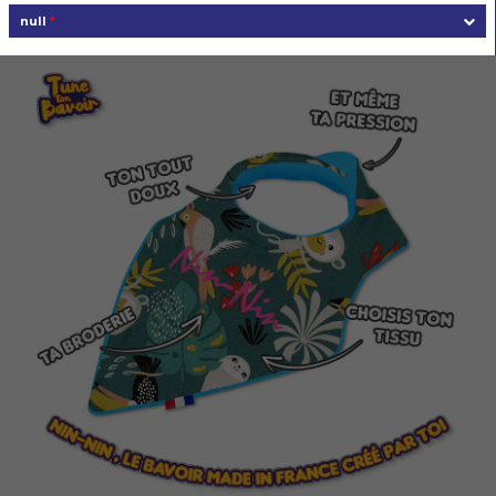
null
*
null
Cyprien
Dino
null
null
null
null
null
null
null
null
null
null
Forest
null
null
10,00 €