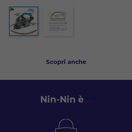
null
null
Grue
Hakuna
Matata
null
Hirondelle
null
null
Scopri anche
Jacala
null
Joséphine
null
5,00 €
5,00 €
Nin-Nin è
null
null
null
null