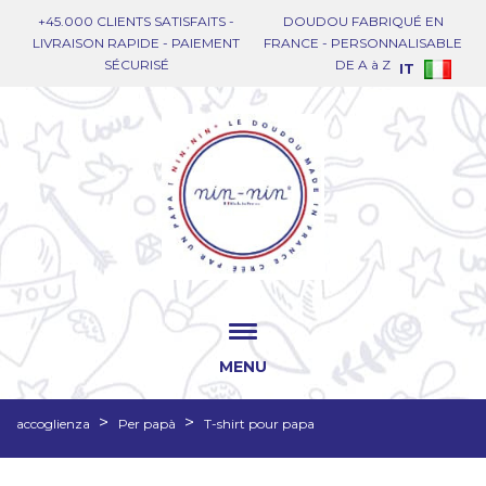
+45.000 CLIENTS SATISFAITS -
DOUDOU FABRIQUÉ EN
LIVRAISON RAPIDE - PAIEMENT
FRANCE - PERSONNALISABLE
SÉCURISÉ
DE A à Z
IT
MENU
accoglienza
Per papà
T-shirt pour papa