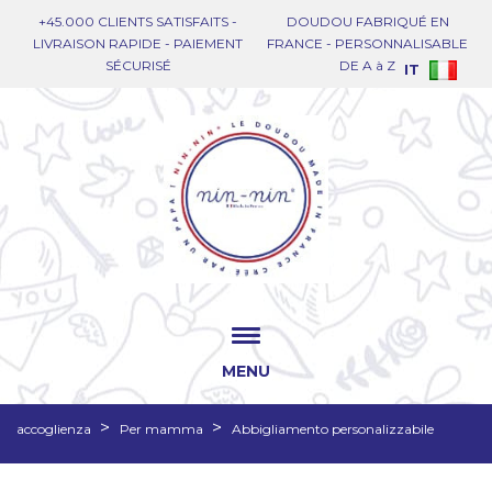
+45.000 CLIENTS SATISFAITS -
DOUDOU FABRIQUÉ EN
LIVRAISON RAPIDE - PAIEMENT
FRANCE - PERSONNALISABLE
SÉCURISÉ
DE A à Z
IT
MENU
accoglienza
Per mamma
Abbigliamento personalizzabile